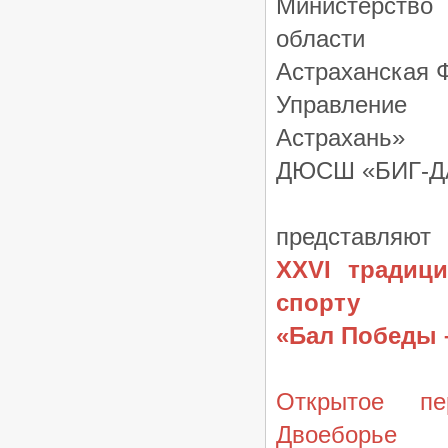
Министерство 
области
Астраханская 
Управление 
Астрахань»
ДЮСШ «БИГ
-
Д
представляют
XXVI
традиц
спорту
«Бал Победы 
Открытое пе
Двоеборье