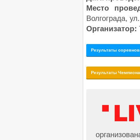
«Кубок Гармонии 2026» -
Место провед
Российские соревнования по
танцевальному спорту РС «B»,
Волгограда, ул
24.05.2026, Кисловодск
/
Турниры ФТСАРР
График турниров
Организатор:
ФТСАРР
Опубликовано:29-04-2026
«Весна Победы 2026» —
Региональные соревнования по
Результаты соревнов
танцевальному спорту категории
«C» — 03.05.2026, Волгоград
/
Турниры ФТСАРР
График турниров
ФТСАРР
Опубликовано:26-04-2026
Результаты Чемпиона
«Кубок ЛНР» — Российские
соревнования категории «B» по
танцевальному спорту, КСРФ —
18.04.2026, Луганск
/
Турниры ФТСАРР
График турниров
ФТСАРР
Опубликовано:27-03-2026
Чемпионат и Первенство России
по танцевальному спорту 20.03-
29.03.2026, Дворец Ирины Винер в
Москве
организован
/
Турниры ФТСАРР
График турниров