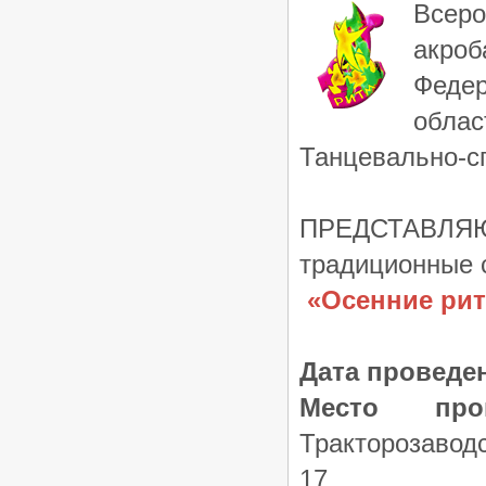
Всеро
/
Турниры ФТСАРР
График турниров
ФТСАРР
акроб
Опубликовано:7-11-2025
«Rising Stars – 2025» —
Федер
Российские соревнования по
танцевальному спорту категории
облас
«C» — 23.11.2025, Ростов-на-Дону
/
Турниры ФТСАРР
График турниров
Танцевально-с
ФТСАРР
Опубликовано:7-11-2025
ПРЕДСТАВЛЯ
традиционные 
«Осенние рит
Дата проведе
Место пров
Тракторозаводс
17