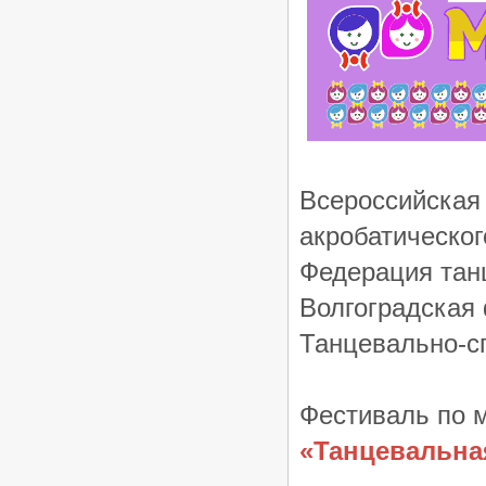
категории «B», 15.03.2026, Донецк
/
Турниры ФТСАРР
График турниров
ФТСАРР
Опубликовано:26-02-2026
«Кубок Диаманта 2026» -
Региональный турнир по
танцевальному спорту категории
«C», 01.03.2026, Волгоград
/
Турниры ФТСАРР
График турниров
ФТСАРР
Опубликовано:14-02-2026
Всероссийск
Чемпионат и Первенство Южного
акробатическог
и Северо-Кавказского
Федеральных округов по
танцевальному спорту, 20-
Федерация тан
22.02.2026, Волгоград
/
Волгоградская
Турниры ФТСАРР
График турниров
ФТСАРР
Опубликовано:11-02-2026
Танцевально-с
«Maxima – 2026» — Региональные
соревнования по танцевальному
спорту категории «C» —
Фестиваль по 
08.02.2026, Волгоград
/
Турниры ФТСАРР
График турниров
«Танцевальна
ФТСАРР
Опубликовано:1-02-2026