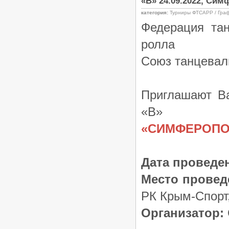
«В» 24.09.2022, Си
категория:
Турниры ФТСАРР / Гра
Федерация тан
ролла
Союз танцевал
Приглашают Ва
«В»
«СИМФЕРОПОЛ
Дата проведе
Место провед
РК Крым-Спорт,
Организатор: