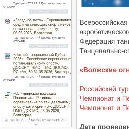
/
Турниры ФТСАРР
График турниров
ФТСАРР
Опубликовано:1-06-2026
«Звёздное лето» - Соревнования
Всероссийск
среди начинающих спортсменов
по танцевальному спорту,
акробатическог
06.06.2026, Волгоград
/
Турниры ФТСАРР
График турниров
Федерация тан
ФТСАРР
Опубликовано:1-06-2026
Танцевально-с
«Летний Танцевальный Кубок
2026» - Российские соревнования
по танцевальному спорту,
ДОССРФ, ЧМО, ПМО, ДОСМО,
«Bолжские огн
РС «A», 30-31.05.2026, Волгоград
/
Турниры ФТСАРР
График турниров
ФТСАРР
Опубликовано:8-05-2026
Российский тур
«Олимпийские надежды
Чемпионат и П
Поволжья» - Региональное
соревнование по танцевальному
Чемпионат и П
спорту категории «B», ДОССРФ,
ПМО, ДОСМО, 23.05.2026,
Волгоград
/
Турниры ФТСАРР
График турниров ФТСАРР
Опубликовано:8-05-2026
Дата проведе