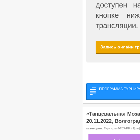
ФТСАРР
доступен н
Опубликовано:20-03-2026
кнопке ни
«Танцевальный калейдоскоп 2026»
- Региональный турнир по
трансляции.
танцевальному спорту РС «B»,
ЧМО, ПМО, ДОССРФ, ДОСМО,
11.04.2026, Волгоград
/
Турниры ФТСАРР
График турниров
ФТСАРР
Запись онлайн тр
Опубликовано:20-03-2026
«Весенний бал 2026» —
Региональные соревнования по
танцевальному спорту категории
«B» — 05.04.2026, Астрахань
/
Турниры ФТСАРР
График турниров
ФТСАРР
Опубликовано:11-03-2026
ПРОГРАММА ТУРНИР
«Волжские огни 2026» —
Региональные соревнования по
танцевальному спорту категории
«C» — 22.03.2026, Волгоград
/
«Танцевальная Моза
Турниры ФТСАРР
График турниров
ФТСАРР
20.11.2022, Волгогра
Опубликовано:10-03-2026
категория:
Турниры ФТСАРР / Гра
«Шахтерская Столица» -
Соревнования по танцевальному