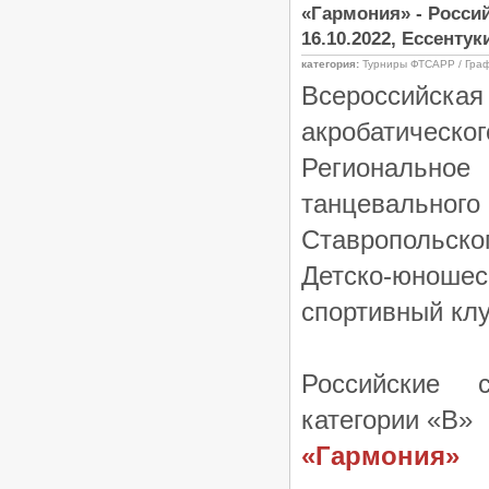
«Гармония» - Росси
16.10.2022, Ессентук
категория:
Турниры ФТСАРР / Гра
Всероссийск
акробатическог
Регионально
танцевальног
Ставропольско
Детско-юношес
спортивный кл
Российские 
категории «B»
«Гармония»