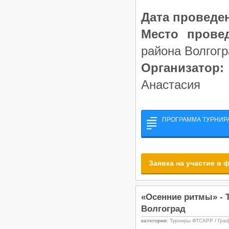
Чемпионат и Первенство
Волгоградской области по
Дата проведе
танцевальному спорту, РС «B»,
24–25.01.2026, Волгоград
Место провед
/
Турниры ФТСАРР
График турниров
ФТСАРР
района Волгогр
Опубликовано:13-01-2026
Финал года. VIII этап Рейтинга
Организатор:
ФТСВО среди начинающих
спортсменов по танцевальному
Анастасия
спорту — 21.12.2025, Волгоград
/
Турниры ФТСАРР
График турниров
ФТСАРР
Опубликовано:17-12-2025
ПРОГРАММА ТУРНИР
«Большой Приз Волгограда –
2025» — Региональные
соревнования категории «В» по
танцевальному спорту, КСРФ,
ПМО, ДОСМО, ДОССРФ —
Заявка на участие в 
14.12.2025, Волгоград
/
Турниры ФТСАРР
График турниров ФТСАРР
Опубликовано:25-11-2025
«Осенние ритмы» - Т
Кубок ДНР по танцевальному
спорту — Российские
Волгоград
соревнования категории «B»,
КСРФ, ДОССРФ, 29.11.2025,
категория:
Турниры ФТСАРР / Гра
Макеевка