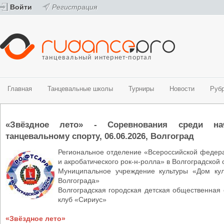
Войти
Регистрация
танцевальный интернет-портал
Главная
Танцевальные школы
Турниры
Новости
Руб
Танцевальные школы
Турниры
Новости
Рубрики
Видео
Фото
«Звёздное лето» - Соревнования среди на
Спортивные бальные танцы
График турниров ФТСАРР (спортивные бальные танцы)
Новости танцевального мира
История танца
Видео - спортивные бальные танцы
Фото - спортивные бальные танцы
Belly Dance (Oriental)
Турниры ФТСАРР (спортивные бальные танцы)
Новости ProfiDance
Здоровье и спорт
Видео - современные танцевальные направления
Фото - современные танцевальные направления
танцевальному спорту, 06.06.2026, Волгоград
Street направления
Турниры РТС (спортивные бальные танцы)
Танцевальная психология
Региональное отделение «Всероссийской федера
Эстрадные танцы
Турниры ОРТО (современные танцевальные направления)
За паркетом
и акробатического рок-н-ролла» в Волгоградской 
Центры танцевального спорта
Танцевальные конкурсы и фестивали
Муниципальное учреждение культуры «Дом кул
Творческие коллективы
Календарь мероприятий ОРТО Волгоградского региона на 2018-2019
Волгограда»
направления)
Волгоградская городская детская общественная
клуб «Сириус»
«Звёздное лето»