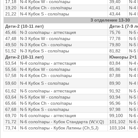
17,18
N-4 Кубок W - соло/пары
39,40
N-4 
19,20
N-4 Кубок Ch - соло/пары
41,41
N-4 
21,22
N-4 Кубок S - соло/пары
43,44
N-4 
3 отделение 13-30
Дети-2 (10-11 лет)
Дети-1 (7-9 л
45,46
N-3 соло/пары - аттестация
75,76
N-5 
47,48
N-3 Кубок W - соло/пары
77,78
N-5 
49,50
N-3 Кубок Ch - соло/пары
79,80
N-5 
51,52
N-3 Кубок S - соло/пары
81,82
N-5 
Дети-2 (10-11 лет)
Юниоры 2+1 (
53,54
N-4 соло/пары - аттестация
83,84
N-4 
55,56
N-4 Кубок W - соло/пары
85,86
N-4 
57,58
N-4 Кубок Ch - соло/пары
87,88
N-4 
59,60
N-4 Кубок S - соло/пары
89,90
N-4 
61,62
N-5 соло/пары - аттестация
91,92
N-5 
63,64
N-5 Кубок W - соло/пары
93,94
N-5 
65,66
N-5 Кубок Ch - соло/пары
95,96
N-5 
67,68
N-5 Кубок S - соло/пары
97,98
N-5 
69,70
N-6 соло/пары - аттестация
99,100
N-6 
71,72
N-6 соло/пары - Кубок Стандарта (W,V,Q)
101,102
N-6 
73,74
N-6 соло/пары - Кубок Латины (Ch,S,J)
103,104
N-6 