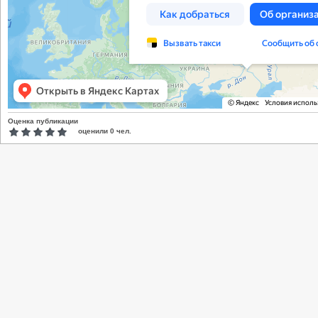
Оценка публикации
оценили
0
чел.