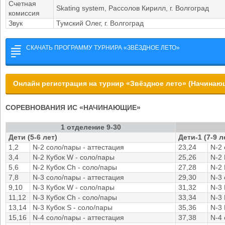
Счетная
Skating system, Рассолов Кирилл, г. Волгоград
комиссия
Звук
Тумский Олег, г. Волгоград
СКАЧАТЬ ПРОГРАММУ ТУРНИРА «ЗВЁЗДНОЕ ЛЕТО»
Онлайн регистрация на турнир «Звёздное лето» (Начинаю
СОРЕВНОВАНИЯ ИС «НАЧИНАЮЩИЕ»
1 отделение 9-30
Дети (5-6 лет)
Дети-1 (7-9 л
1,2
N-2 соло/пары - аттестация
23,24
N-2 
3,4
N-2 Кубок W - соло/пары
25,26
N-2 
5,6
N-2 Кубок Ch - соло/пары
27,28
N-2 
7,8
N-3 соло/пары - аттестация
29,30
N-3 
9,10
N-3 Кубок W - соло/пары
31,32
N-3 
11,12
N-3 Кубок Ch - соло/пары
33,34
N-3 
13,14
N-3 Кубок S - соло/пары
35,36
N-3 
15,16
N-4 соло/пары - аттестация
37,38
N-4 