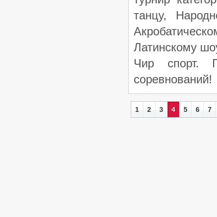
танцу, Народн
Акробатическ
Латинскому шо
Чир спорт.
Пр
соревнований!
1
2
3
4
5
6
7