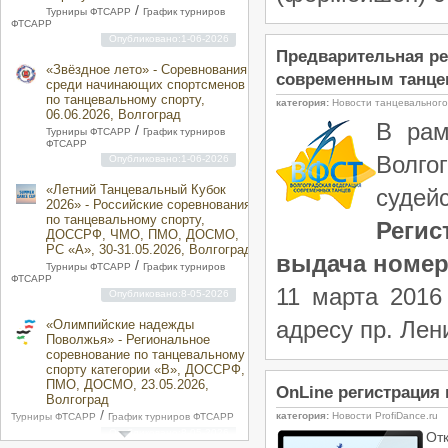
/
Турниры ФТСАРР
График турниров
ФТСАРР
Опубликовано:1-06-2026
Предварительная ре
«Звёздное лето» - Соревнования
современным танце
среди начинающих спортсменов
по танцевальному спорту,
категория:
Новости танцевальног
06.06.2026, Волгоград
В рам
/
Турниры ФТСАРР
График турниров
ФТСАРР
Волго
Опубликовано:1-06-2026
«Летний Танцевальный Кубок
судей
2026» - Российские соревнования
по танцевальному спорту,
Реги
ДОССРФ, ЧМО, ПМО, ДОСМО,
РС «A», 30-31.05.2026, Волгоград
выдача номер
/
Турниры ФТСАРР
График турниров
ФТСАРР
11 марта 2016
Опубликовано:8-05-2026
адресу пр. Лен
«Олимпийские надежды
Поволжья» - Региональное
соревнование по танцевальному
спорту категории «B», ДОССРФ,
ПМО, ДОСМО, 23.05.2026,
OnLine регистрация
Волгоград
/
категория:
Новости ProfiDance.ru
Турниры ФТСАРР
График турниров ФТСАРР
Опубликовано:8-05-2026
От