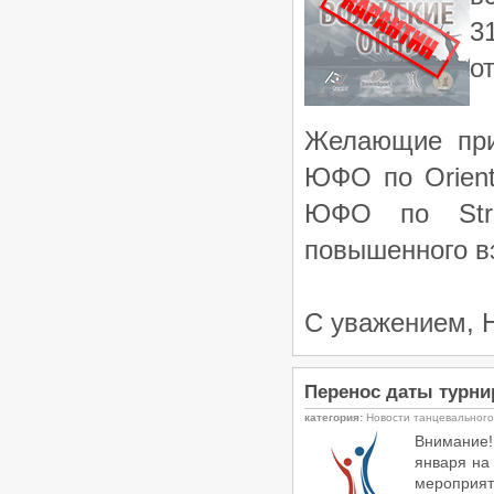
ФТСАРР
Опубликовано:20-03-2026
3
«Танцевальный калейдоскоп 2026»
о
- Региональный турнир по
танцевальному спорту РС «B»,
ЧМО, ПМО, ДОССРФ, ДОСМО,
11.04.2026, Волгоград
Желающие при
/
Турниры ФТСАРР
График турниров
ФТСАРР
Опубликовано:20-03-2026
ЮФО по Orient
«Весенний бал 2026» —
ЮФО по Stre
Региональные соревнования по
танцевальному спорту категории
повышенного в
«B» — 05.04.2026, Астрахань
/
Турниры ФТСАРР
График турниров
ФТСАРР
Опубликовано:11-03-2026
С уважением, 
«Волжские огни 2026» —
Региональные соревнования по
танцевальному спорту категории
«C» — 22.03.2026, Волгоград
Перенос даты турни
/
Турниры ФТСАРР
График турниров
ФТСАРР
категория:
Новости танцевальног
Опубликовано:10-03-2026
Внимание!
января на
«Шахтерская Столица» -
Соревнования по танцевальному
мероприят