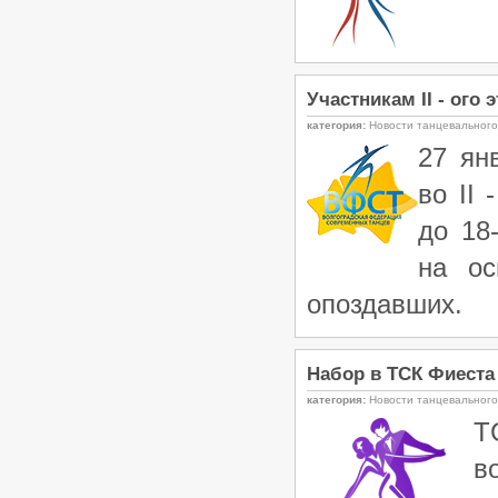
категории «B», 15.03.2026, Донецк
/
Турниры ФТСАРР
График турниров
ФТСАРР
Опубликовано:26-02-2026
«Кубок Диаманта 2026» -
Участникам II - ого 
Региональный турнир по
танцевальному спорту категории
категория:
Новости танцевальног
«C», 01.03.2026, Волгоград
27 ян
/
Турниры ФТСАРР
График турниров
ФТСАРР
во II
Опубликовано:14-02-2026
Чемпионат и Первенство Южного
до 18
и Северо-Кавказского
Федеральных округов по
на ос
танцевальному спорту, 20-
22.02.2026, Волгоград
опоздавших.
/
Турниры ФТСАРР
График турниров
ФТСАРР
Опубликовано:11-02-2026
«Maxima – 2026» — Региональные
Набор в ТСК Фиеста
соревнования по танцевальному
категория:
Новости танцевальног
спорту категории «C» —
08.02.2026, Волгоград
Т
/
Турниры ФТСАРР
График турниров
ФТСАРР
в
Опубликовано:1-02-2026