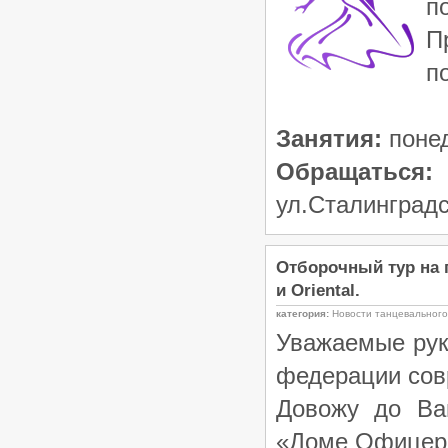
п
Чемпионат и Первенство
Волгоградской области по
П
танцевальному спорту, РС «B»,
24–25.01.2026, Волгоград
/
п
Турниры ФТСАРР
График турниров
ФТСАРР
Опубликовано:13-01-2026
Финал года. VIII этап Рейтинга
Занятия:
понед
ФТСВО среди начинающих
спортсменов по танцевальному
Обращаться:
спорту — 21.12.2025, Волгоград
/
Турниры ФТСАРР
График турниров
ул.Сталинградс
ФТСАРР
Опубликовано:17-12-2025
«Большой Приз Волгограда –
2025» — Региональные
Отборочный тур на 
соревнования категории «В» по
и Oriental.
танцевальному спорту, КСРФ,
ПМО, ДОСМО, ДОССРФ —
категория:
Новости танцевальног
14.12.2025, Волгоград
/
Уважаемые рук
Турниры ФТСАРР
График турниров ФТСАРР
Опубликовано:25-11-2025
федерации сов
Кубок ДНР по танцевальному
спорту — Российские
Довожу до Ва
соревнования категории «B»,
КСРФ, ДОССРФ, 29.11.2025,
«Доме Офицеров
Макеевка