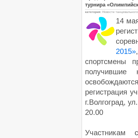
турнира «Олимпийск
категория:
Новости танцевальног
14 мая
реги
сорев
2015»
спортсмены п
получившие
освобождаются
регистрация уч
г.Волгоград, ул
20.00
Участникам 