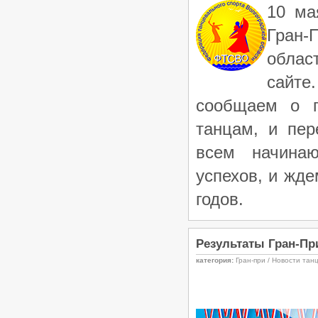
10 ма
Гран-
облас
сайт
сообщаем о п
танцам, и пе
всем начина
успехов, и жде
годов.
Результаты Гран-Пр
категория:
Гран-при / Новости тан