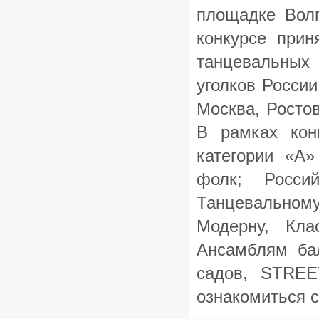
площадке Волг
конкурсе прин
танцевальных
уголков России
Москва, Ростов
В рамках кон
категории «А»
фолк;
Р
осс
Танцевальному
Модерну, Кла
Ансамблям бал
садов,
STREE
ознакомиться с