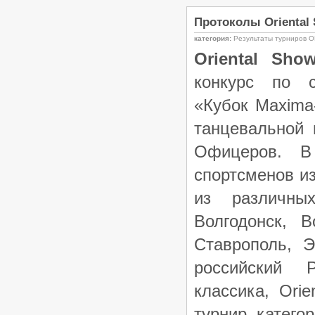
Протоколы Oriental S
категория:
Результаты турниров О
Oriental
Sho
конкурс по 
«Кубок Maxima
танцевальной 
Офицеров. В
спортсменов и
из различных
Волгодонск, В
Ставрополь, Э
р
оссийский Р
классика, Orie
турнир катего