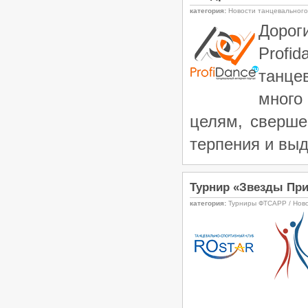
категория:
Новости танцевальног
Доро
Profi
танце
много
целям, сверше
терпения и выд
Турнир «Звезды Придо
категория:
Турниры ФТСАРР / Нов