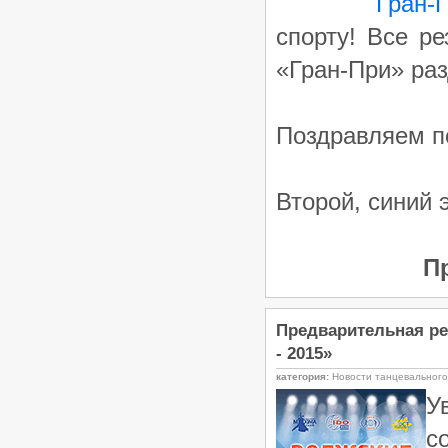
Гран-
спорту! Все р
«Гран-При» ра
Поздравляем по
Второй, синий 
П
Предварительная рег
- 2015»
категория:
Новости танцевальног
У
с