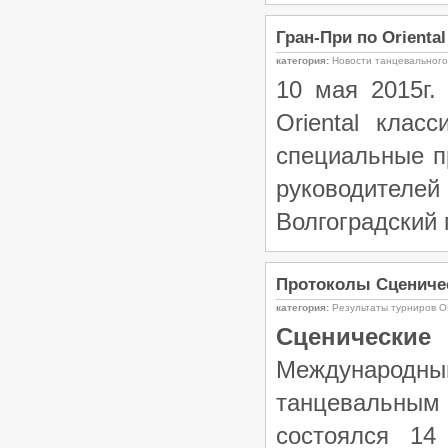
Гран-При по Oriental
категория:
Новости танцевальног
10 мая 2015г.
Oriental класс
специальные п
руководителей 
Волгоградский 
Протоколы Сценическ
категория:
Результаты турниров О
Сценические
Международн
танцевальны
состоялся 14