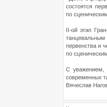
/
Турниры ФТСАРР
График турниров
состоятся пер
ФТСАРР
Опубликовано:7-11-2025
по сценическим 
«Rising Stars – 2025» —
Российские соревнования по
танцевальному спорту категории
«C» — 23.11.2025, Ростов-на-Дону
II-ой этап Гр
/
Турниры ФТСАРР
График турниров
ФТСАРР
танцевальным 
Опубликовано:7-11-2025
первенства и
по сценическим 
С уважением,
современных т
Вячеслав Наго