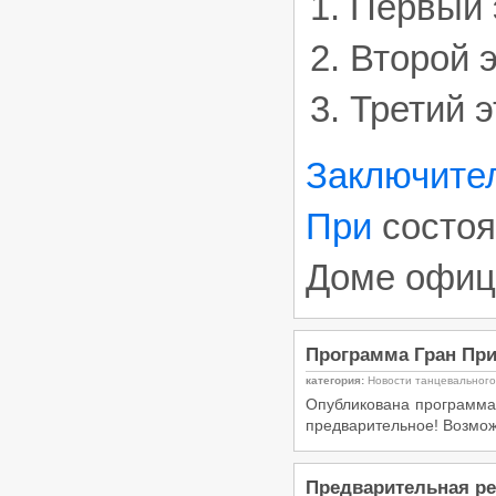
Первый э
Второй э
Третий э
Заключите
При
состоя
Доме офице
Программа Гран При 
категория:
Новости танцевальног
Опубликована программа 
предварительное! Возмож
Предварительная ре