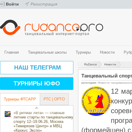
Войти
Регистрация
танцевальный интернет-портал
Главная
Танцевальные школы
Турниры
Новости
Руб
RuDance
Новости
Танцевальные школы
Турниры
Новости
Рубрики
Видео
Фото
НАШ ТЕЛЕГРАМ
Спортивные бальные танцы
График турниров ФТСАРР (спортивные бальные танцы)
Новости танцевального мира
История танца
Видео - спортивные бальные танцы
Фото - спортивные бальные танцы
Танцевальный спорт
Belly Dance (Oriental)
Турниры ФТСАРР (спортивные бальные танцы)
Новости ProfiDance
Здоровье и спорт
Видео - современные танцевальные направления
Фото - современные танцевальные направления
ТУРНИРЫ ЮФО
категория:
Новости танцевальног
Street направления
Турниры РТС (спортивные бальные танцы)
Танцевальная психология
12 ма
Эстрадные танцы
Турниры ОРТО (современные танцевальные направления)
За паркетом
Центры танцевального спорта
Танцевальные конкурсы и фестивали
Турниры ФТСАРР
РТС | ОРТО
конку
Творческие коллективы
Календарь мероприятий ОРТО Волгоградского региона на 2018-2019
направления)
соре
«В ритмах лета» — главные
летние старты по танцевальному
прог
спорту 12–19.06.26, Москва
«Тимирязев Центр» и МВЦ
(формейшен) с
«Крокус Экспо»