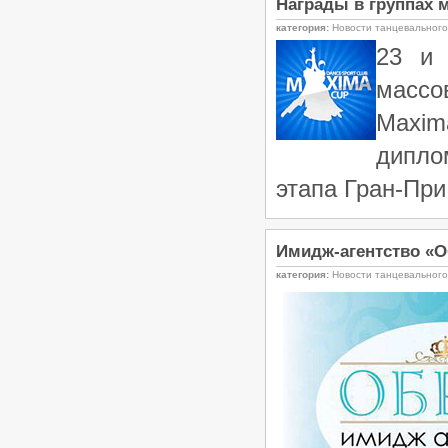
Награды в группах м
категория:
Новости танцевальног
23 и 
массо
Maxim
дипло
этапа Гран-При
Имидж-агентство «Об
категория:
Новости танцевальног