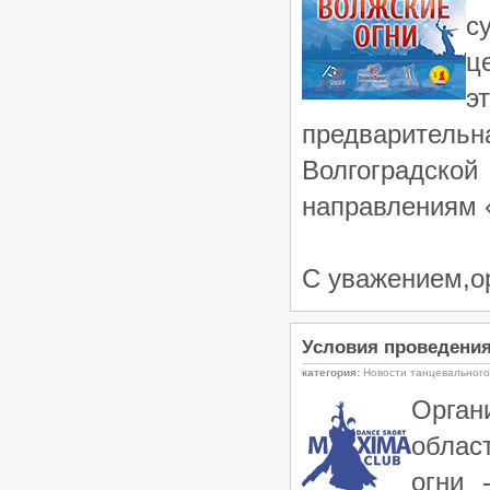
с
ц
э
предварител
Волгоградско
направлениям «
С уважением,о
Условия проведения 
категория:
Новости танцевального
Орган
облас
огни 