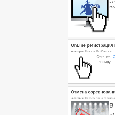
на
«Кубок Гармонии 2026» -
га
Российские соревнования по
танцевальному спорту РС «B»,
24.05.2026, Кисловодск
/
Турниры ФТСАРР
График турниров
ФТСАРР
Опубликовано:29-04-2026
«Весна Победы 2026» —
Региональные соревнования по
танцевальному спорту категории
OnLine регистрация 
«C» — 03.05.2026, Волгоград
/
Турниры ФТСАРР
График турниров
категория:
Новости ProfiDance.ru
ФТСАРР
Открыта
O
Опубликовано:26-04-2026
планирующ
«Кубок ЛНР» — Российские
соревнования категории «B» по
танцевальному спорту, КСРФ —
18.04.2026, Луганск
/
Турниры ФТСАРР
График турниров
ФТСАРР
Опубликовано:27-03-2026
Отмена соревновани
Чемпионат и Первенство России
категория:
Новости танцевальног
по танцевальному спорту 20.03-
В
29.03.2026, Дворец Ирины Винер в
Москве
/
в
Турниры ФТСАРР
График турниров