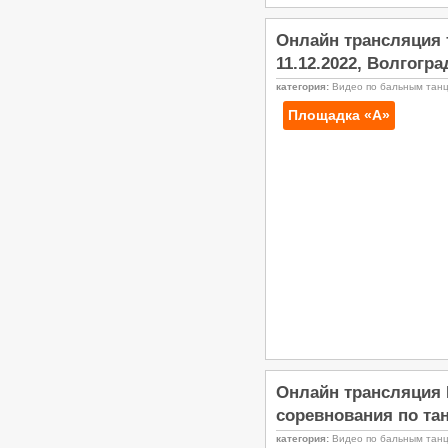
Чемпионат и Первенство
Волгоградской области по
танцевальному спорту, РС «B»,
Онлайн трансляция т
24–25.01.2026, Волгоград
11.12.2022, Волгогра
/
Турниры ФТСАРР
График турниров
ФТСАРР
категория:
Видео по бальным тан
Опубликовано:13-01-2026
Площадка «А»
Финал года. VIII этап Рейтинга
ФТСВО среди начинающих
спортсменов по танцевальному
спорту — 21.12.2025, Волгоград
/
Турниры ФТСАРР
График турниров
ФТСАРР
Опубликовано:17-12-2025
«Большой Приз Волгограда –
2025» — Региональные
соревнования категории «В» по
танцевальному спорту, КСРФ,
ПМО, ДОСМО, ДОССРФ —
14.12.2025, Волгоград
/
Турниры ФТСАРР
График турниров ФТСАРР
Опубликовано:25-11-2025
Кубок ДНР по танцевальному
Онлайн трансляция 
спорту — Российские
соревнования по та
соревнования категории «B»,
КСРФ, ДОССРФ, 29.11.2025,
категория:
Видео по бальным тан
Макеевка