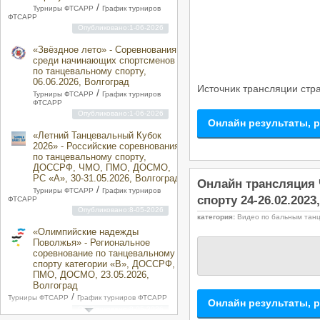
/
Турниры ФТСАРР
График турниров
ФТСАРР
Опубликовано:1-06-2026
«Звёздное лето» - Соревнования
среди начинающих спортсменов
по танцевальному спорту,
06.06.2026, Волгоград
Источник трансляции ст
/
Турниры ФТСАРР
График турниров
ФТСАРР
Опубликовано:1-06-2026
Онлайн результаты, 
«Летний Танцевальный Кубок
2026» - Российские соревнования
по танцевальному спорту,
ДОССРФ, ЧМО, ПМО, ДОСМО,
РС «A», 30-31.05.2026, Волгоград
Онлайн трансляция
/
Турниры ФТСАРР
График турниров
спорту 24-26.02.2023
ФТСАРР
Опубликовано:8-05-2026
категория:
Видео по бальным тан
«Олимпийские надежды
Поволжья» - Региональное
соревнование по танцевальному
спорту категории «B», ДОССРФ,
ПМО, ДОСМО, 23.05.2026,
Волгоград
/
Турниры ФТСАРР
График турниров ФТСАРР
Онлайн результаты, 
Опубликовано:8-05-2026