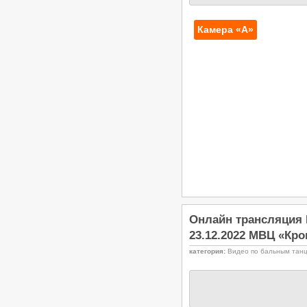
ФТСАРР
Опубликовано:20-03-2026
Камера «А»
«Танцевальный калейдоскоп 2026»
- Региональный турнир по
танцевальному спорту РС «B»,
ЧМО, ПМО, ДОССРФ, ДОСМО,
11.04.2026, Волгоград
/
Турниры ФТСАРР
График турниров
ФТСАРР
Опубликовано:20-03-2026
«Весенний бал 2026» —
Региональные соревнования по
танцевальному спорту категории
«B» — 05.04.2026, Астрахань
/
Турниры ФТСАРР
График турниров
ФТСАРР
Опубликовано:11-03-2026
«Волжские огни 2026» —
Региональные соревнования по
Онлайн трансляция 
танцевальному спорту категории
23.12.2022 МВЦ «Кро
«C» — 22.03.2026, Волгоград
/
Турниры ФТСАРР
График турниров
категория:
Видео по бальным тан
ФТСАРР
Опубликовано:10-03-2026
«Шахтерская Столица» -
Соревнования по танцевальному