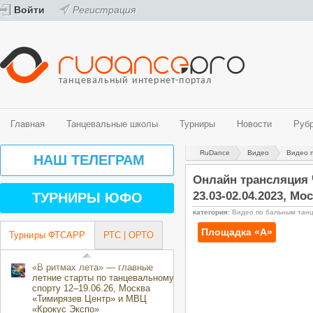
Войти
Регистрация
танцевальный интернет-портал
Главная
Танцевальные школы
Турниры
Новости
Руб
RuDance
Видео
Видео 
Танцевальные школы
Турниры
Новости
Рубрики
Видео
Фото
НАШ ТЕЛЕГРАМ
Спортивные бальные танцы
График турниров ФТСАРР (спортивные бальные танцы)
Новости танцевального мира
История танца
Видео - спортивные бальные танцы
Фото - спортивные бальные танцы
Онлайн трансляция 
Belly Dance (Oriental)
Турниры ФТСАРР (спортивные бальные танцы)
Новости ProfiDance
Здоровье и спорт
Видео - современные танцевальные направления
Фото - современные танцевальные направления
23.03-02.04.2023, Мо
ТУРНИРЫ ЮФО
Street направления
Турниры РТС (спортивные бальные танцы)
Танцевальная психология
категория:
Видео по бальным тан
Эстрадные танцы
Турниры ОРТО (современные танцевальные направления)
За паркетом
Центры танцевального спорта
Танцевальные конкурсы и фестивали
Площадка «А»
Турниры ФТСАРР
РТС | ОРТО
Творческие коллективы
Календарь мероприятий ОРТО Волгоградского региона на 2018-2019
направления)
«В ритмах лета» — главные
летние старты по танцевальному
спорту 12–19.06.26, Москва
«Тимирязев Центр» и МВЦ
«Крокус Экспо»