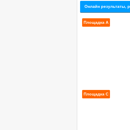
/
Турниры ФТСАРР
График турниров
Онлайн результаты, 
ФТСАРР
Опубликовано:7-11-2025
«Rising Stars – 2025» —
Площадка A
Российские соревнования по
танцевальному спорту категории
«C» — 23.11.2025, Ростов-на-Дону
/
Турниры ФТСАРР
График турниров
ФТСАРР
Опубликовано:7-11-2025
Площадка C