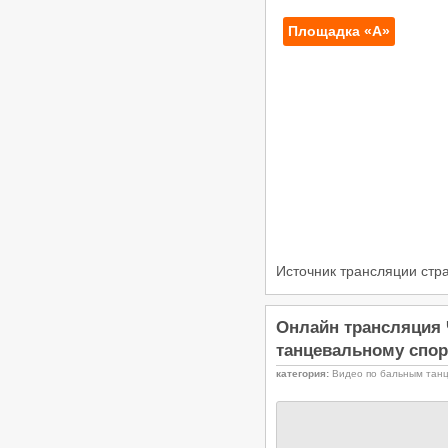
«Кубок Гармонии 2026» -
Российские соревнования по
Площадка «А»
танцевальному спорту РС «B»,
24.05.2026, Кисловодск
/
Турниры ФТСАРР
График турниров
ФТСАРР
Опубликовано:29-04-2026
«Весна Победы 2026» —
Региональные соревнования по
танцевальному спорту категории
«C» — 03.05.2026, Волгоград
/
Турниры ФТСАРР
График турниров
ФТСАРР
Опубликовано:26-04-2026
«Кубок ЛНР» — Российские
соревнования категории «B» по
Источник трансляции ст
танцевальному спорту, КСРФ —
18.04.2026, Луганск
/
Турниры ФТСАРР
График турниров
Онлайн трансляция 
ФТСАРР
Опубликовано:27-03-2026
танцевальному спорт
Чемпионат и Первенство России
категория:
Видео по бальным тан
по танцевальному спорту 20.03-
29.03.2026, Дворец Ирины Винер в
Москве
/
Турниры ФТСАРР
График турниров