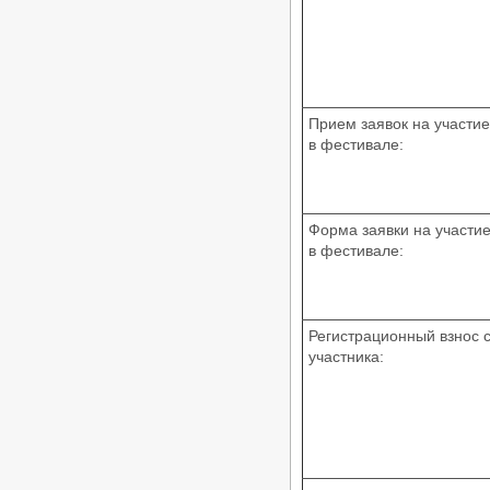
«Кубок Гармонии 2026» -
Российские соревнования по
танцевальному спорту РС «B»,
24.05.2026, Кисловодск
/
Турниры ФТСАРР
График турниров
ФТСАРР
Опубликовано:29-04-2026
Прием заявок на участие
в фестивале:
«Весна Победы 2026» —
Региональные соревнования по
танцевальному спорту категории
«C» — 03.05.2026, Волгоград
/
Турниры ФТСАРР
График турниров
Форма заявки на участи
ФТСАРР
Опубликовано:26-04-2026
в фестивале:
«Кубок ЛНР» — Российские
соревнования категории «B» по
танцевальному спорту, КСРФ —
18.04.2026, Луганск
Регистрационный взнос 
/
Турниры ФТСАРР
График турниров
участника:
ФТСАРР
Опубликовано:27-03-2026
Чемпионат и Первенство России
по танцевальному спорту 20.03-
29.03.2026, Дворец Ирины Винер в
Москве
/
Турниры ФТСАРР
График турниров