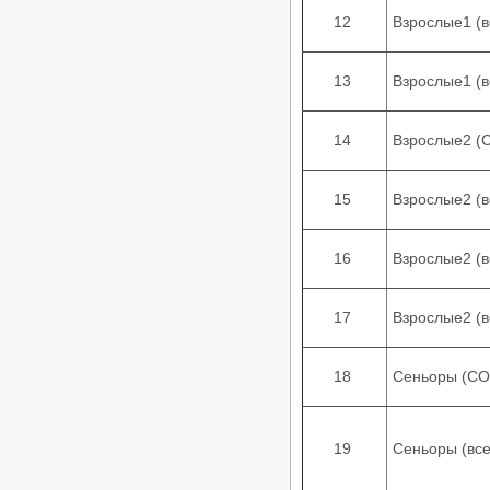
Чемпионат и Первенство
12
Взрослые1 (
Волгоградской области по
танцевальному спорту, РС «B»,
24–25.01.2026, Волгоград
/
Турниры ФТСАРР
График турниров
13
Взрослые1 (
ФТСАРР
Опубликовано:13-01-2026
Финал года. VIII этап Рейтинга
14
Взрослые2 (С
ФТСВО среди начинающих
спортсменов по танцевальному
спорту — 21.12.2025, Волгоград
15
Взрослые2 (
/
Турниры ФТСАРР
График турниров
ФТСАРР
Опубликовано:17-12-2025
16
Взрослые2 (
«Большой Приз Волгограда –
2025» — Региональные
соревнования категории «В» по
17
Взрослые2 (
танцевальному спорту, КСРФ,
ПМО, ДОСМО, ДОССРФ —
14.12.2025, Волгоград
/
Турниры ФТСАРР
График турниров ФТСАРР
18
Сеньоры (С
Опубликовано:25-11-2025
Кубок ДНР по танцевальному
спорту — Российские
19
Сеньоры (вс
соревнования категории «B»,
КСРФ, ДОССРФ, 29.11.2025,
Макеевка