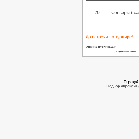
/
Турниры ФТСАРР
График турниров
ФТСАРР
20
Сеньоры (вс
Опубликовано:7-11-2025
«Rising Stars – 2025» —
Российские соревнования по
танцевальному спорту категории
«C» — 23.11.2025, Ростов-на-Дону
До встречи на турнире!
/
Турниры ФТСАРР
График турниров
ФТСАРР
Оценка публикации
Опубликовано:7-11-2025
оценили чел.
Еврокуб 
Подбор еврокуба д