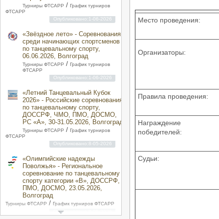
/
Турниры ФТСАРР
График турниров
ФТСАРР
Опубликовано:1-06-2026
Место проведения:
«Звёздное лето» - Соревнования
среди начинающих спортсменов
по танцевальному спорту,
Организаторы:
06.06.2026, Волгоград
/
Турниры ФТСАРР
График турниров
ФТСАРР
Опубликовано:1-06-2026
«Летний Танцевальный Кубок
Правила проведения:
2026» - Российские соревнования
по танцевальному спорту,
ДОССРФ, ЧМО, ПМО, ДОСМО,
РС «A», 30-31.05.2026, Волгоград
Награждение
/
Турниры ФТСАРР
График турниров
победителей:
ФТСАРР
Опубликовано:8-05-2026
Судьи:
«Олимпийские надежды
Поволжья» - Региональное
соревнование по танцевальному
спорту категории «B», ДОССРФ,
ПМО, ДОСМО, 23.05.2026,
Волгоград
/
Турниры ФТСАРР
График турниров ФТСАРР
Опубликовано:8-05-2026