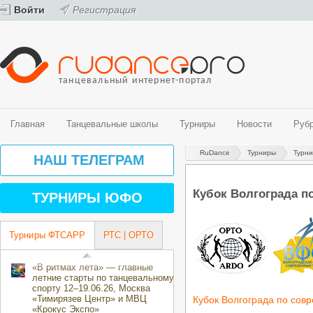
Войти
Регистрация
танцевальный интернет-портал
Главная
Танцевальные школы
Турниры
Новости
Руб
RuDance
Турниры
Турн
Танцевальные школы
Турниры
Новости
Рубрики
Видео
Фото
НАШ ТЕЛЕГРАМ
Спортивные бальные танцы
График турниров ФТСАРР (спортивные бальные танцы)
Новости танцевального мира
История танца
Видео - спортивные бальные танцы
Фото - спортивные бальные танцы
Belly Dance (Oriental)
Турниры ФТСАРР (спортивные бальные танцы)
Новости ProfiDance
Здоровье и спорт
Видео - современные танцевальные направления
Фото - современные танцевальные направления
Кубок Волгограда по 
ТУРНИРЫ ЮФО
Street направления
Турниры РТС (спортивные бальные танцы)
Танцевальная психология
Эстрадные танцы
Турниры ОРТО (современные танцевальные направления)
За паркетом
Центры танцевального спорта
Танцевальные конкурсы и фестивали
Турниры ФТСАРР
РТС | ОРТО
Творческие коллективы
Календарь мероприятий ОРТО Волгоградского региона на 2018-2019
направления)
«В ритмах лета» — главные
летние старты по танцевальному
спорту 12–19.06.26, Москва
«Тимирязев Центр» и МВЦ
Кубок Волгограда по сов
«Крокус Экспо»