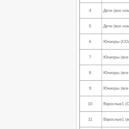
категории «B», 15.03.2026, Донецк
/
Турниры ФТСАРР
График турниров
ФТСАРР
4
Дети (все но
Опубликовано:26-02-2026
«Кубок Диаманта 2026» -
5
Дети (все но
Региональный турнир по
танцевальному спорту категории
«C», 01.03.2026, Волгоград
/
Турниры ФТСАРР
График турниров
6
Юниоры (СОЛ
ФТСАРР
Опубликовано:14-02-2026
7
Юниоры (все
Чемпионат и Первенство Южного
и Северо-Кавказского
Федеральных округов по
танцевальному спорту, 20-
8
Юниоры (все
22.02.2026, Волгоград
/
Турниры ФТСАРР
График турниров
ФТСАРР
Опубликовано:11-02-2026
9
Юниоры (все
«Maxima – 2026» — Региональные
соревнования по танцевальному
10
Взрослые1 (С
спорту категории «C» —
08.02.2026, Волгоград
/
Турниры ФТСАРР
График турниров
ФТСАРР
11
Взрослые1 (
Опубликовано:1-02-2026