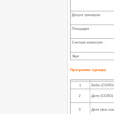
ФТСАРР
Опубликовано:20-03-2026
«Танцевальный калейдоскоп 2026»
Допуск тренеров:
- Региональный турнир по
танцевальному спорту РС «B»,
ЧМО, ПМО, ДОССРФ, ДОСМО,
11.04.2026, Волгоград
Площадка :
/
Турниры ФТСАРР
График турниров
ФТСАРР
Опубликовано:20-03-2026
Счетная комиссия :
«Весенний бал 2026» —
Региональные соревнования по
танцевальному спорту категории
Звук :
«B» — 05.04.2026, Астрахань
/
Турниры ФТСАРР
График турниров
ФТСАРР
Опубликовано:11-03-2026
Программа турнира
«Волжские огни 2026» —
Региональные соревнования по
танцевальному спорту категории
1
Беби (СОЛО)
«C» — 22.03.2026, Волгоград
/
Турниры ФТСАРР
График турниров
2
Дети (СОЛО) н
ФТСАРР
Опубликовано:10-03-2026
«Шахтерская Столица» -
3
Дети (все но
Соревнования по танцевальному