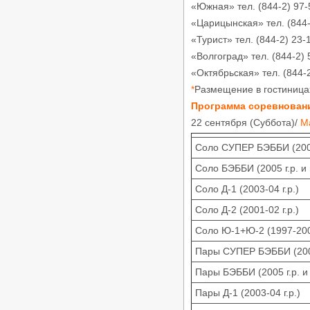
«Южная» тел. (844-2) 97-
«Кубок Гармонии 2026» -
Российские соревнования по
«Царицынская» тел. (844-
танцевальному спорту РС «B»,
«Турист» тел. (844-2) 23-
24.05.2026, Кисловодск
/
Турниры ФТСАРР
График турниров
«Волгоград» тел. (844-2) 
ФТСАРР
«Октябрьская» тел. (844-
Опубликовано:29-04-2026
*
Размещение в гостиницах
«Весна Победы 2026» —
Региональные соревнования по
Программа соревнован
танцевальному спорту категории
22 сентября (Суббота)/
М
«C» — 03.05.2026, Волгоград
/
Турниры ФТСАРР
График турниров
ФТСАРР
Соло СУПЕР БЭББИ (2006 
Опубликовано:26-04-2026
Соло БЭББИ (2005 г.р. и 
«Кубок ЛНР» — Российские
соревнования категории «B» по
Соло Д-1 (2003-04 г.р.)
танцевальному спорту, КСРФ —
18.04.2026, Луганск
Соло Д-2 (2001-02 г.р.)
/
Турниры ФТСАРР
График турниров
ФТСАРР
Соло Ю-1+Ю-2 (1997-200
Опубликовано:27-03-2026
Пары СУПЕР БЭББИ (2006 
Чемпионат и Первенство России
по танцевальному спорту 20.03-
Пары БЭББИ (2005 г.р. и
29.03.2026, Дворец Ирины Винер в
Москве
Пары Д-1 (2003-04 г.р.)
/
Турниры ФТСАРР
График турниров