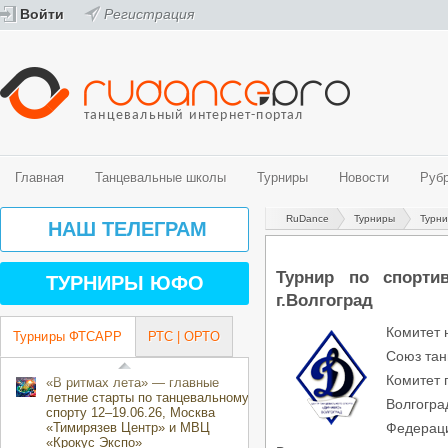
Войти
Регистрация
танцевальный интернет-портал
Главная
Танцевальные школы
Турниры
Новости
Руб
RuDance
Турниры
Турн
Танцевальные школы
Турниры
Новости
Рубрики
Видео
Фото
НАШ ТЕЛЕГРАМ
Спортивные бальные танцы
График турниров ФТСАРР (спортивные бальные танцы)
Новости танцевального мира
История танца
Видео - спортивные бальные танцы
Фото - спортивные бальные танцы
Belly Dance (Oriental)
Турниры ФТСАРР (спортивные бальные танцы)
Новости ProfiDance
Здоровье и спорт
Видео - современные танцевальные направления
Фото - современные танцевальные направления
Турнир по спорти
ТУРНИРЫ ЮФО
Street направления
Турниры РТС (спортивные бальные танцы)
Танцевальная психология
г.Волгоград
Эстрадные танцы
Турниры ОРТО (современные танцевальные направления)
За паркетом
Центры танцевального спорта
Танцевальные конкурсы и фестивали
Комитет 
Турниры ФТСАРР
РТС | ОРТО
Творческие коллективы
Календарь мероприятий ОРТО Волгоградского региона на 2018-2019
Союз тан
направления)
Комитет п
«В ритмах лета» — главные
летние старты по танцевальному
Волгогр
спорту 12–19.06.26, Москва
«Тимирязев Центр» и МВЦ
Федераци
«Крокус Экспо»