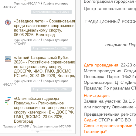
Волгоградская городская
/
Турниры ФТСАРР
График турниров
ФТСАРР
Центр танцевального с
Опубликовано:1-06-2026
«Звёздное лето» - Соревнования
ТРАДИЦИОННЫЙ РОССИЙ
среди начинающих спортсменов
по танцевальному спорту,
06.06.2026, Волгоград
/
Турниры ФТСАРР
График турниров
ФТСАРР
открытое Перв
Опубликовано:1-06-2026
«Летний Танцевальный Кубок
2026» - Российские соревнования
Дата проведения:
22-23 с
по танцевальному спорту,
Место проведения: Стадио
ДОССРФ, ЧМО, ПМО, ДОСМО,
РС «A», 30-31.05.2026, Волгоград
Площадка: Паркет 16х22 
/
Турниры ФТСАРР
График турниров
Организаторы: ЦТС «Дина
ФТСАРР
Правила: По правилам С
Опубликовано:8-05-2026
Регистрация:
«Олимпийские надежды
Заявки на участие: За 1,
Поволжья» - Региональное
или паспорту Окончание – 
соревнование по танцевальному
спорту категории «B», ДОССРФ,
Предварительная регистрац
ПМО, ДОСМО, 23.05.2026,
Судьи:
СТСР и ФТС ВО
Волгоград
Связь с организаторами:
Ч
/
Турниры ФТСАРР
График турниров ФТСАРР
Гостиницы*:
Опубликовано:8-05-2026