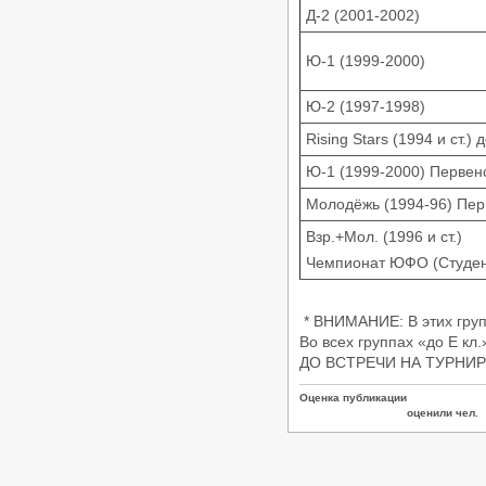
категории «B», 15.03.2026, Донецк
Д-2 (2001-2002)
/
Турниры ФТСАРР
График турниров
ФТСАРР
Опубликовано:26-02-2026
Ю-1 (1999-2000)
«Кубок Диаманта 2026» -
Региональный турнир по
Ю-2 (1997-1998)
танцевальному спорту категории
«C», 01.03.2026, Волгоград
Rising Stars (1994 и ст.) д
/
Турниры ФТСАРР
График турниров
ФТСАРР
Ю-1 (1999-2000) Первен
Опубликовано:14-02-2026
Молодёжь (1994-96) Пер
Чемпионат и Первенство Южного
и Северо-Кавказского
Взр.+Мол. (1996 и ст.)
Федеральных округов по
Чемпионат ЮФО (Студе
танцевальному спорту, 20-
22.02.2026, Волгоград
/
Турниры ФТСАРР
График турниров
ФТСАРР
* ВНИМАНИЕ: В этих групп
Опубликовано:11-02-2026
Во всех группах «до Е кл.
ДО ВСТРЕЧИ НА ТУРНИР
«Maxima – 2026» — Региональные
соревнования по танцевальному
спорту категории «C» —
Оценка публикации
08.02.2026, Волгоград
оценили чел.
/
Турниры ФТСАРР
График турниров
ФТСАРР
Опубликовано:1-02-2026