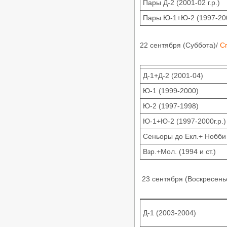
ФТСАРР
Пары Д-2 (2001-02 г.р.)
Опубликовано:20-03-2026
Пары Ю-1+Ю-2 (1997-200
«Танцевальный калейдоскоп 2026»
- Региональный турнир по
танцевальному спорту РС «B»,
22 сентября (Суббота)/
С
ЧМО, ПМО, ДОССРФ, ДОСМО,
11.04.2026, Волгоград
/
Турниры ФТСАРР
График турниров
ФТСАРР
Д-1+Д-2 (2001-04)
Опубликовано:20-03-2026
Ю-1 (1999-2000)
«Весенний бал 2026» —
Региональные соревнования по
Ю-2 (1997-1998)
танцевальному спорту категории
«B» — 05.04.2026, Астрахань
Ю-1+Ю-2 (1997-2000г.р.)
/
Турниры ФТСАРР
График турниров
ФТСАРР
Сеньоры до Екл.+ Нобби (
Опубликовано:11-03-2026
Взр.+Мол. (1994 и ст.)
«Волжские огни 2026» —
Региональные соревнования по
танцевальному спорту категории
«C» — 22.03.2026, Волгоград
23 сентября (Воскресень
/
Турниры ФТСАРР
График турниров
ФТСАРР
Опубликовано:10-03-2026
Д-1 (2003-2004)
«Шахтерская Столица» -
Соревнования по танцевальному