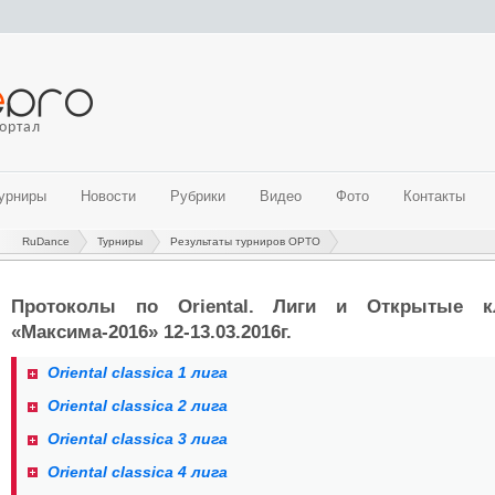
ортал
урниры
Новости
Рубрики
Видео
Фото
Контакты
RuDance
Турниры
Результаты турниров ОРТО
ые бальные танцы)
ые танцы)
 направления
направления
Протоколы по Oriental. Лиги и Открытые кл
танцы)
«Максима-2016» 12-13.03.2016г.
альные направления)
Oriental classica 1 лига
адского региона на 2018-2019 гг. (современные танцевальные
Oriental classica 2 лига
Oriental classica 3 лига
Oriental classica 4 лига