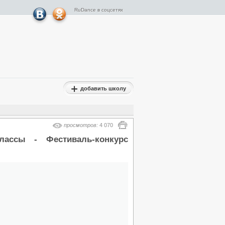
RuDance в соцсетях
добавить школу
Результаты турниров
Гран-При
просмотров:
4 070
Результаты турниров ФТСАРР
ассы - Фестиваль-конкурс
Результаты Турниров ОРТО