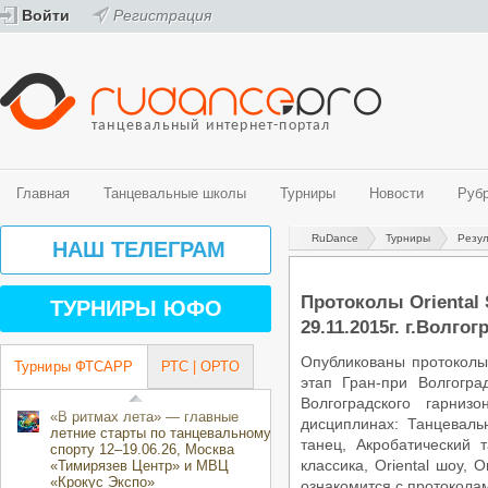
Войти
Регистрация
танцевальный интернет-портал
Главная
Танцевальные школы
Турниры
Новости
Руб
RuDance
Турниры
Резу
Танцевальные школы
Турниры
Новости
Рубрики
Видео
Фото
НАШ ТЕЛЕГРАМ
Спортивные бальные танцы
График турниров ФТСАРР (спортивные бальные танцы)
Новости танцевального мира
История танца
Видео - спортивные бальные танцы
Фото - спортивные бальные танцы
Belly Dance (Oriental)
Турниры ФТСАРР (спортивные бальные танцы)
Новости ProfiDance
Здоровье и спорт
Видео - современные танцевальные направления
Фото - современные танцевальные направления
Протоколы Oriental
ТУРНИРЫ ЮФО
Street направления
Турниры РТС (спортивные бальные танцы)
Танцевальная психология
29.11.2015г. г.Волгог
Эстрадные танцы
Турниры ОРТО (современные танцевальные направления)
За паркетом
Центры танцевального спорта
Танцевальные конкурсы и фестивали
Опубликованы протоколы
Турниры ФТСАРР
РТС | ОРТО
Творческие коллективы
Календарь мероприятий ОРТО Волгоградского региона на 2018-2019
этап Гран-при Волгогра
направления)
Волгоградского гарни
«В ритмах лета» — главные
дисциплинах: Танцеваль
летние старты по танцевальному
танец, Акробатический 
спорту 12–19.06.26, Москва
классика, Oriental шоу, 
«Тимирязев Центр» и МВЦ
«Крокус Экспо»
ознакомится с протокола