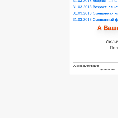
31.03.2013 Возрастная к
«Кубок Гармонии 2026» -
31.03.2013 Возрастная к
Российские соревнования по
танцевальному спорту РС «B»,
31.03.2013 Смешанная ма
24.05.2026, Кисловодск
31.03.2013 Смешанный ф
/
Турниры ФТСАРР
График турниров
ФТСАРР
А Ваша
Опубликовано:29-04-2026
«Весна Победы 2026» —
Региональные соревнования по
Увели
танцевальному спорту категории
«C» — 03.05.2026, Волгоград
Пол
/
Турниры ФТСАРР
График турниров
ФТСАРР
Опубликовано:26-04-2026
Оценка публикации
«Кубок ЛНР» — Российские
оценили чел.
соревнования категории «B» по
танцевальному спорту, КСРФ —
18.04.2026, Луганск
/
Турниры ФТСАРР
График турниров
ФТСАРР
Опубликовано:27-03-2026
Чемпионат и Первенство России
по танцевальному спорту 20.03-
29.03.2026, Дворец Ирины Винер в
Москве
/
Турниры ФТСАРР
График турниров