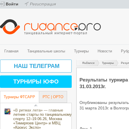
Войти
Регистрация
танцевальный интернет-портал
Главная
Танцевальные школы
Турниры
Новости
Руб
RuDance
Турниры
Резу
Танцевальные школы
Турниры
Новости
Рубрики
Видео
Фото
НАШ ТЕЛЕГРАМ
Спортивные бальные танцы
График турниров ФТСАРР (спортивные бальные танцы)
Новости танцевального мира
История танца
Видео - спортивные бальные танцы
Фото - спортивные бальные танцы
Belly Dance (Oriental)
Турниры ФТСАРР (спортивные бальные танцы)
Новости ProfiDance
Здоровье и спорт
Видео - современные танцевальные направления
Фото - современные танцевальные направления
Результаты турнира
ТУРНИРЫ ЮФО
Street направления
Турниры РТС (спортивные бальные танцы)
Танцевальная психология
31.03.2013г.
Эстрадные танцы
Турниры ОРТО (современные танцевальные направления)
За паркетом
Центры танцевального спорта
Танцевальные конкурсы и фестивали
Турниры ФТСАРР
РТС | ОРТО
Творческие коллективы
Календарь мероприятий ОРТО Волгоградского региона на 2018-2019
Опубликованы результаты
направления)
31 марта 2013г. в Волго
«В ритмах лета» — главные
летние старты по танцевальному
спорту 12–19.06.26, Москва
«Тимирязев Центр» и МВЦ
«Крокус Экспо»
День 1