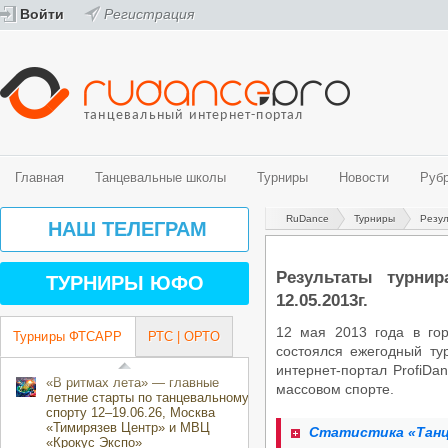
Войти
Регистрация
танцевальный интернет-портал
Главная
Танцевальные школы
Турниры
Новости
Руб
RuDance
Турниры
Резул
Танцевальные школы
Турниры
Новости
Рубрики
Видео
Фото
НАШ ТЕЛЕГРАМ
Спортивные бальные танцы
График турниров ФТСАРР (спортивные бальные танцы)
Новости танцевального мира
История танца
Видео - спортивные бальные танцы
Фото - спортивные бальные танцы
Belly Dance (Oriental)
Турниры ФТСАРР (спортивные бальные танцы)
Новости ProfiDance
Здоровье и спорт
Видео - современные танцевальные направления
Фото - современные танцевальные направления
Результаты турни
ТУРНИРЫ ЮФО
Street направления
Турниры РТС (спортивные бальные танцы)
Танцевальная психология
12.05.2013г.
Эстрадные танцы
Турниры ОРТО (современные танцевальные направления)
За паркетом
Центры танцевального спорта
Танцевальные конкурсы и фестивали
12 мая 2013 года в го
Турниры ФТСАРР
РТС | ОРТО
Творческие коллективы
Календарь мероприятий ОРТО Волгоградского региона на 2018-2019
состоялся ежегодный ту
направления)
интернет-портал ProfiDa
«В ритмах лета» — главные
массовом спорте.
летние старты по танцевальному
спорту 12–19.06.26, Москва
«Тимирязев Центр» и МВЦ
Статистика «Танц
«Крокус Экспо»