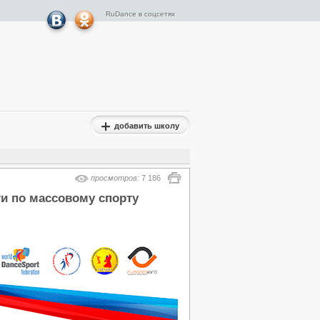
RuDance в соцсетях
добавить школу
Результаты турниров
Гран-При
просмотров:
7 186
Результаты турниров ФТСАРР
ти по массовому спорту
Результаты Турниров ОРТО