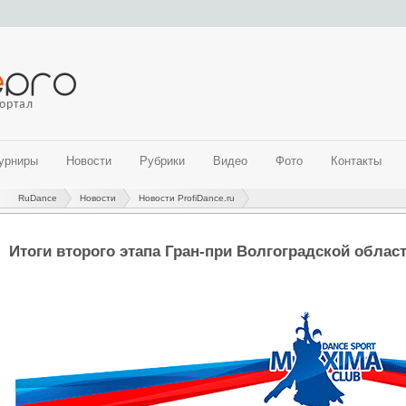
ортал
урниры
Новости
Рубрики
Видео
Фото
Контакты
RuDance
Новости
Новости ProfiDance.ru
ые бальные танцы)
ые танцы)
 направления
направления
Итоги второго этапа Гран-при Волгоградской облас
танцы)
альные направления)
адского региона на 2018-2019 гг. (современные танцевальные