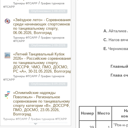
/
Турниры ФТСАРР
График турниров
ФТСАРР
Опубликовано:1-06-2026
«Звёздное лето» - Соревнования
среди начинающих спортсменов
по танцевальному спорту,
A.
Айталиев 
06.06.2026, Волгоград
/
Турниры ФТСАРР
График турниров
C.
Нагов вяч
ФТСАРР
Опубликовано:1-06-2026
E.
Черникова
«Летний Танцевальный Кубок
2026» - Российские соревнования
по танцевальному спорту,
Главный
ДОССРФ, ЧМО, ПМО, ДОСМО,
РС «A», 30-31.05.2026, Волгоград
Глава с
/
Турниры ФТСАРР
График турниров
ФТСАРР
Опубликовано:8-05-2026
«Олимпийские надежды
Поволжья» - Региональное
соревнование по танцевальному
спорту категории «B», ДОССРФ,
ПМО, ДОСМО, 23.05.2026,
Н
Номер
Место
Волгоград
ко
/
Турниры ФТСАРР
График турниров ФТСАРР
Опубликовано:8-05-2026
"Рок-н-
39
1