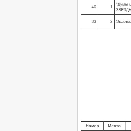
/
"Думы 
Турниры ФТСАРР
График турниров
40
1
ФТСАРР
ЗВЕЗДЫ
Опубликовано:7-11-2025
33
2
Эксклю
«Rising Stars – 2025» —
Российские соревнования по
танцевальному спорту категории
«C» — 23.11.2025, Ростов-на-Дону
/
Турниры ФТСАРР
График турниров
ФТСАРР
Опубликовано:7-11-2025
Номер
Место