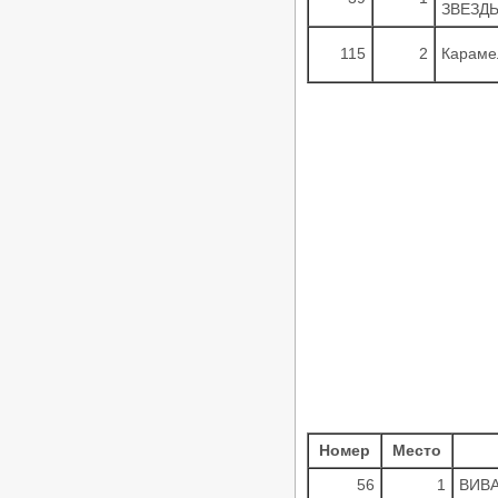
ЗВЕЗДЫ
«Кубок Гармонии 2026» -
Российские соревнования по
танцевальному спорту РС «B»,
115
2
Караме
24.05.2026, Кисловодск
/
Турниры ФТСАРР
График турниров
ФТСАРР
Опубликовано:29-04-2026
«Весна Победы 2026» —
Региональные соревнования по
танцевальному спорту категории
«C» — 03.05.2026, Волгоград
/
Турниры ФТСАРР
График турниров
ФТСАРР
Опубликовано:26-04-2026
«Кубок ЛНР» — Российские
соревнования категории «B» по
танцевальному спорту, КСРФ —
18.04.2026, Луганск
/
Турниры ФТСАРР
График турниров
ФТСАРР
Опубликовано:27-03-2026
Чемпионат и Первенство России
по танцевальному спорту 20.03-
Номер
Место
29.03.2026, Дворец Ирины Винер в
Москве
56
1
ВИВА
/
Турниры ФТСАРР
График турниров