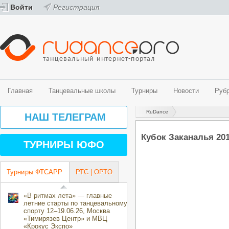
Войти
Регистрация
танцевальный интернет-портал
Главная
Танцевальные школы
Турниры
Новости
Руб
RuDance
Танцевальные школы
Турниры
Новости
Рубрики
Видео
Фото
НАШ ТЕЛЕГРАМ
Спортивные бальные танцы
График турниров ФТСАРР (спортивные бальные танцы)
Новости танцевального мира
История танца
Видео - спортивные бальные танцы
Фото - спортивные бальные танцы
Кубок Заканалья 201
Belly Dance (Oriental)
Турниры ФТСАРР (спортивные бальные танцы)
Новости ProfiDance
Здоровье и спорт
Видео - современные танцевальные направления
Фото - современные танцевальные направления
ТУРНИРЫ ЮФО
Street направления
Турниры РТС (спортивные бальные танцы)
Танцевальная психология
Эстрадные танцы
Турниры ОРТО (современные танцевальные направления)
За паркетом
Центры танцевального спорта
Танцевальные конкурсы и фестивали
Турниры ФТСАРР
РТС | ОРТО
Творческие коллективы
Календарь мероприятий ОРТО Волгоградского региона на 2018-2019
направления)
«В ритмах лета» — главные
летние старты по танцевальному
спорту 12–19.06.26, Москва
«Тимирязев Центр» и МВЦ
«Крокус Экспо»