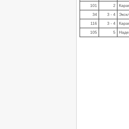
ФТСАРР
101
2
Кара
Опубликовано:20-03-2026
«Танцевальный калейдоскоп 2026»
34
3 - 4
Экск
- Региональный турнир по
танцевальному спорту РС «B»,
116
3 - 4
Кара
ЧМО, ПМО, ДОССРФ, ДОСМО,
11.04.2026, Волгоград
105
5
Наде
/
Турниры ФТСАРР
График турниров
ФТСАРР
Опубликовано:20-03-2026
«Весенний бал 2026» —
Региональные соревнования по
танцевальному спорту категории
«B» — 05.04.2026, Астрахань
/
Турниры ФТСАРР
График турниров
ФТСАРР
Опубликовано:11-03-2026
«Волжские огни 2026» —
Региональные соревнования по
танцевальному спорту категории
«C» — 22.03.2026, Волгоград
/
Турниры ФТСАРР
График турниров
ФТСАРР
Опубликовано:10-03-2026
«Шахтерская Столица» -
Соревнования по танцевальному