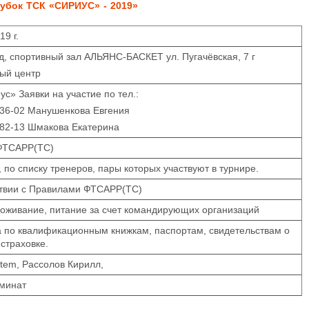
убок ТСК «СИРИУС» - 2019»
19 г.
ад, спортивный зал
АЛЬЯНС-БАСКЕТ
ул. Пугачёвская, 7 г
вый центр
с» Заявки на участие по тел.:
-36-02 Манушенкова Евгения
-82-13 Шмакова Екатерина
ФТСАРР(ТС)
 по списку тренеров, пары которых участвуют в турнире.
ствии с Правилами ФТСАРР(ТС)
роживание, питание за счет командирующих организаций
са по квалификационным книжкам, паспортам, свидетельствам о
страховке.
stem, Рассолов Кирилл,
аминат