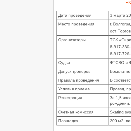
«К
Дата проведения
3 марта 20
Место проведения
г. Волгогр
ост. Торго
Организаторы
ТСК «Сириу
8-917-330
8-917-726
Судьи
ФТСВО и 
Допуск тренеров
Бесплатно,
Правила проведения
В соответ
Условия приема
Проезд, п
Регистрация
За 1,5 ча
рождении, 
Счетная комиссия
Skating sy
Площадка
200 м2, л