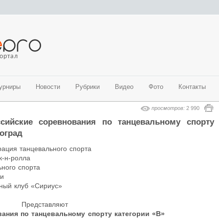
ортал
урниры
Новости
Рубрики
Видео
Фото
Контакты
просмотров:
2 990
ийские соревнования по танцевальному спорту
ые бальные танцы)
ые танцы)
 направления
направления
гоград
танцы)
ация танцевального спорта
альные направления)
к-н-ролла
ьного спорта
адского региона на 2018-2019 гг. (современные танцевальные
ти
ный клуб «Сириус»
Представляют
ания по танцевальному спорту категории «В»