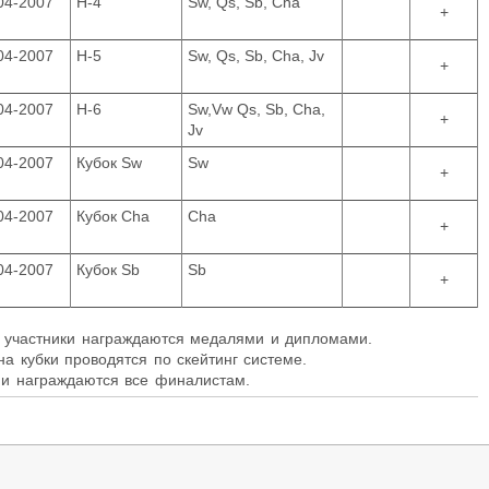
04-2007
H-4
Sw, Qs, Sb, Cha
+
04-2007
H-5
Sw, Qs, Sb, Cha, Jv
+
04-2007
H-6
Sw,Vw Qs, Sb, Cha,
+
Jv
04-2007
Кубок Sw
Sw
+
04-2007
Кубок Сha
Cha
+
04-2007
Кубок Sb
Sb
+
е участники награждаются медалями и дипломами.
а кубки проводятся по скейтинг системе.
ми награждаются все финалистам.