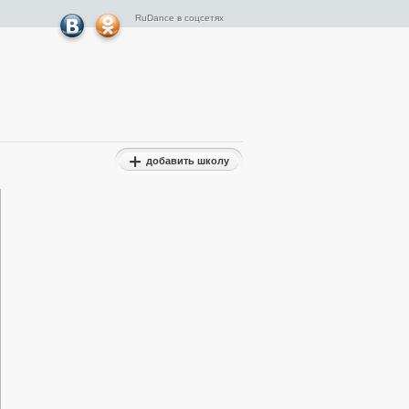
RuDance в соцсетях
добавить школу
Результаты турниров
Гран-При
Результаты турниров ФТСАРР
Результаты Турниров ОРТО