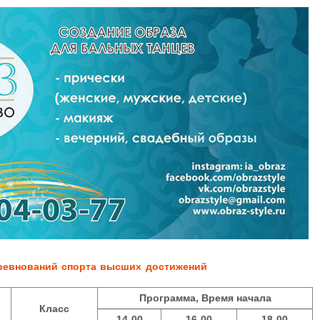
ревнований спорта высших достижений
Программа, Время начала
Класс
14-00
16-00
18-00