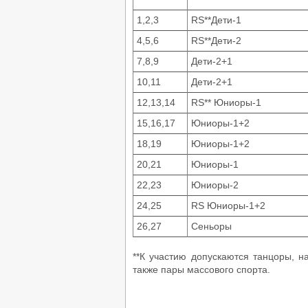
1,2,3
RS**Дети-1
4,5,6
RS**Дети-2
7,8,9
Дети-2+1
10,11
Дети-2+1
12,13,14
RS** Юниоры-1
15,16,17
Юниоры-1+2
18,19
Юниоры-1+2
20,21
Юниоры-1
22,23
Юниоры-2
24,25
RS Юниоры-1+2
26,27
Сеньоры
**К участию допускаются танцоры, н
также пары массового спорта.