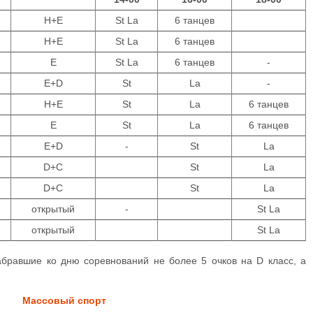
Н+E
St La
6 танцев
Н+E
St La
6 танцев
E
St La
6 танцев
-
Е+D
St
La
-
Н+E
St
La
6 танцев
Е
St
La
6 танцев
Е+D
-
St
La
D+С
St
La
D+С
St
La
открытый
-
St La
открытый
St La
абравшие ко дню соревнований не более 5 очков на D класс, а
Массовый спорт