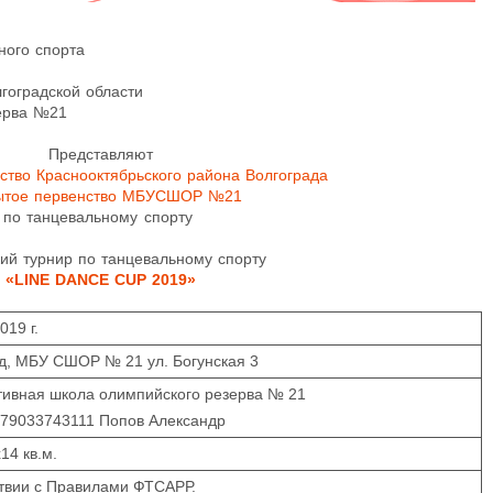
ного спорта
гоградской области
ерва №21
Представляют
ство Краснооктябрьского района Волгограда
ытое первенство МБУСШОР №21
по танцевальному спорту
ий турнир по танцевальному спорту
«LINE DANCE CUP 2019»
019 г.
ад, МБУ СШОР № 21 ул. Богунская 3
ивная школа олимпийского резерва № 21
+79033743111 Попов Александр
14 кв.м.
ствии с Правилами ФТСАРР.