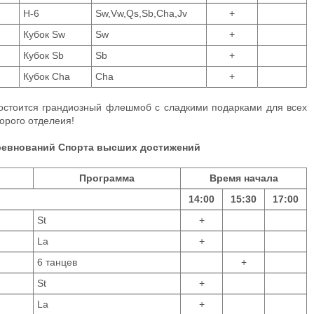
Н-6
Sw,Vw,Qs,Sb,Cha,Jv
+
Кубок Sw
Sw
+
Кубок Sb
Sb
+
Кубок Cha
Cha
+
остоится грандиозный флешмоб с сладкими подарками для всех
орого отделеия!
ревнований Спорта высших достижений
Программа
Время начала
14:00
15:30
17:00
St
+
La
+
6 танцев
+
St
+
La
+