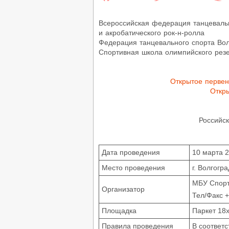
Всероссийская федерация танцеваль
и акробатического рок-н-ролла
Федерация танцевального спорта Вол
Спортивная школа олимпийского рез
Открытое первен
Откр
Российск
Дата проведения
10 марта 2
Место проведения
г. Волгогр
МБУ Спорт
Организатор
Тел/Факс 
Площадка
Паркет 18х
Правила проведения
В соответ