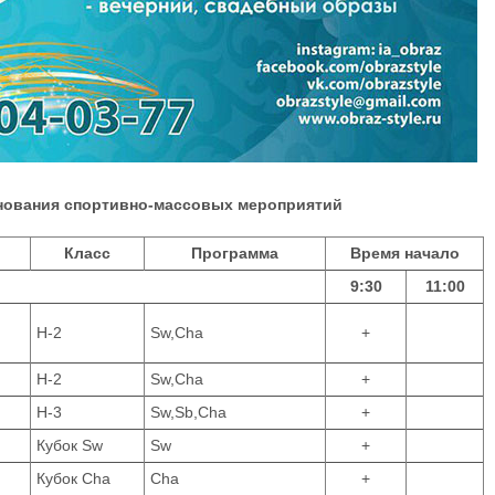
нования спортивно-массовых мероприятий
Класс
Программа
Время начало
9:30
11:00
Н-2
Sw,Cha
+
Н-2
Sw,Cha
+
Н-3
Sw,Sb,Cha
+
Кубок Sw
Sw
+
Кубок Cha
Cha
+