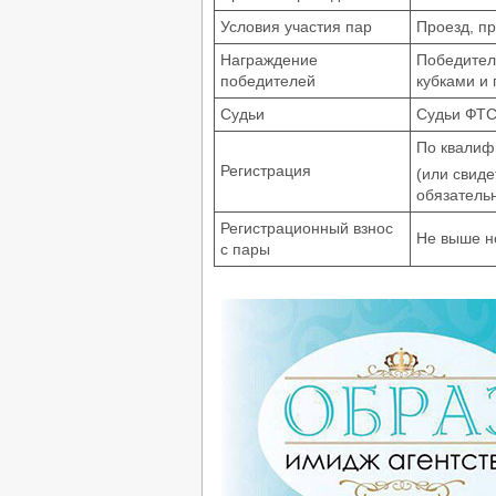
Условия участия пар
Проезд, п
Награждение
Победител
победителей
кубками и
Судьи
Судьи ФТ
По квалиф
Регистрация
(или свиде
обязатель
Регистрационный взнос
Не выше н
с пары