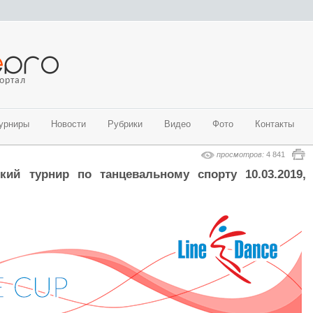
ортал
урниры
Новости
Рубрики
Видео
Фото
Контакты
просмотров:
4 841
кий турнир по танцевальному спорту 10.03.2019,
ые бальные танцы)
ые танцы)
 направления
направления
танцы)
альные направления)
адского региона на 2018-2019 гг. (современные танцевальные