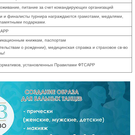
роживание, питание за счет командирующих организаций
и и финалисты турнира награждаются грамотами, медалями,
 памятными подарками.
САРР
икационным книжкам, паспортам
тельствам о рождении), медицинская справка и страховое св-во
ны!
ормативов, установленных Правилами ФТСАРР