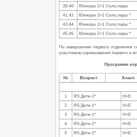
39,40
Юниоры 2+1 Соло,пары
41,42
Юниоры 2+1 Соло,пары *
43,44
Юниоры 2+1 Соло,пары *
45,46
Юниоры 2+1 Соло,пары *
По завершению первого отделения с
участников соревнования первого и вт
Программа со
№
Возраст
Класс
1
RS Дети-1*
Н+Е
2
RS Дети-1*
Н+Е
3
RS Дети-1*
Н+Е
4
RS Дети-2*
Н+Е
5
RS Дети-2*
Н+Е