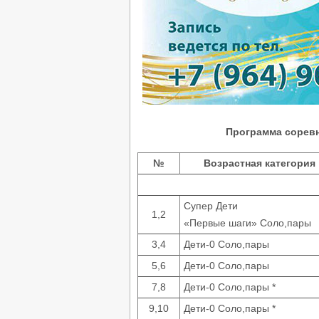
Программа сорев
№
Возрастная категория
Супер Дети
1,2
«Первые шаги» Соло,пары
3,4
Дети-0 Соло,пары
5,6
Дети-0 Соло,пары
7,8
Дети-0 Соло,пары *
9,10
Дети-0 Соло,пары *