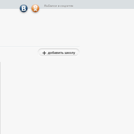
RuDance в соцсетях
добавить школу
Результаты турниров
Гран-При
Результаты турниров ФТСАРР
Результаты Турниров ОРТО