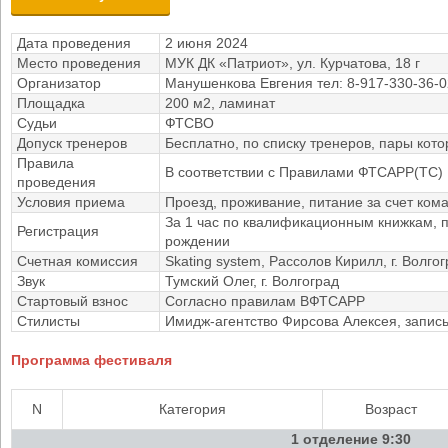
Дата проведения
2 июня 2024
Место проведения
МУК ДК «Патриот», ул. Курчатова, 18 г
Организатор
Манушенкова Евгения тел: 8-917-330-36
Площадка
200 м2, ламинат
Судьи
ФТСВО
Допуск тренеров
Бесплатно, по списку тренеров, пары кото
Правила
В соответствии с Правилами ФТСАРР(ТС)
проведения
Условия приема
Проезд, проживание, питание за счет ко
За 1 час по квалификационным книжкам, 
Регистрация
рождении
Счетная комиссия
Skating system, Рассолов Кирилл, г. Волго
Звук
Тумский Олег, г. Волгоград
Стартовый взнос
Согласно правилам ВФТСАРР
Стилисты
Имидж-агентство Фирсова Алексея, запись
Программа фестиваля
N
Категория
Возраст
1 отделение 9:30